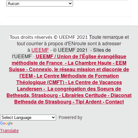
Toute remarque et
Tous droits réservés © UEEMF 2021
tout courrier à propos d'ENroute sont à adresser
à
UEEMF
-
© UEEMF 2021 - Sites de
l'UEEMF
-
UEEMF / Union de l'Église évangélique
méthodiste de France
-
La Chambre Haute
-
EEM
Suisse
-
Connexio, le réseau mission et diaconie de
l'EEM
-
Le Centre Méthodiste de Formation
Théologique (CMFT)
-
Le Centre de Vacances
Landersen
-
La congrégation des Soeurs de
Bethesda, Strasbourg
-
Librairies Certitude
-
Diaconat
Bethesda de Strasbourg
-
Tipi Ardent
-
Contact
Powered by
Translate