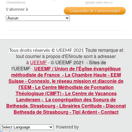
commentaires.
ajoutez votre lien ici.
S'abonner à
Soumettre le commentaire
Toute remarque et
Tous droits réservés © UEEMF 2021
tout courrier à propos d'ENroute sont à adresser
à
UEEMF
-
© UEEMF 2021 - Sites de
l'UEEMF
-
UEEMF / Union de l'Église évangélique
méthodiste de France
-
La Chambre Haute
-
EEM
Suisse
-
Connexio, le réseau mission et diaconie de
l'EEM
-
Le Centre Méthodiste de Formation
Théologique (CMFT)
-
Le Centre de Vacances
Landersen
-
La congrégation des Soeurs de
Bethesda, Strasbourg
-
Librairies Certitude
-
Diaconat
Bethesda de Strasbourg
-
Tipi Ardent
-
Contact
Powered by