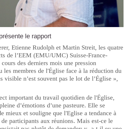
présente le rapport
er, Etienne Rudolph et Martin Streit, les quatre
stricts de l’EEM (EMU/UMC) Suisse-France-
u cours des derniers mois une pression
u les membres de l'Église face à la réduction du
isible n’est souvent pas le lot de l’Église »,
ct important du travail quotidien de l'Église,
pleine d’émotions d’une pasteure. Elle se
e mieux et souligne que l'Eglise a tendance à
de participants aux réunions. Mais est-ce le
onsistait pas plutôt de demander: y -a-t-il eu une