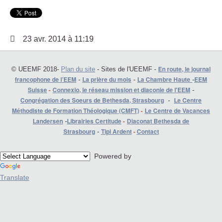
23 avr. 2014 à 11:19
En route, le journal
© UEEMF 2018-
Plan du site
- Sites de l'UEEMF -
francophone de l’EEM
La prière du mois
La Chambre Haute
EEM
-
-
-
Suisse
-
Connexio, le réseau mission et diaconie de l'EEM
-
Congrégation des Soeurs de Bethesda, Strasbourg
Le Centre
-
Méthodiste de Formation Théologique (CMFT)
-
Le Centre de Vacances
Landersen
Librairies Certitude
-
Diaconat Bethesda de
-
Strasbourg
Tipi Ardent
-
Contact
-
Powered by
Translate