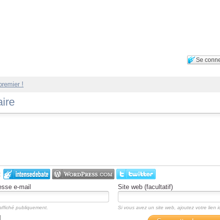
Se conne
premier !
ire
:
esse e-mail
Site web (facultatif)
affiché publiquement.
Si vous avez un site web, ajoutez votre lien ic